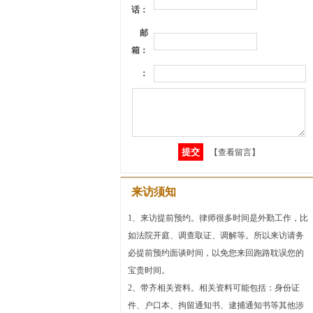
话：
邮
箱：
：
【查看留言】
来访须知
1、来访提前预约。律师很多时间是外勤工作，比
如法院开庭、调查取证、调解等。所以来访请务
必提前预约面谈时间，以免您来回跑路耽误您的
宝贵时间。
2、带齐相关资料。相关资料可能包括：身份证
件、户口本、拘留通知书、逮捕通知书等其他涉