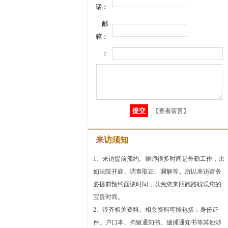
话：
邮
箱：
：
【查看留言】
来访须知
1、来访提前预约。律师很多时间是外勤工作，比
如法院开庭、调查取证、调解等。所以来访请务
必提前预约面谈时间，以免您来回跑路耽误您的
宝贵时间。
2、带齐相关资料。相关资料可能包括：身份证
件、户口本、拘留通知书、逮捕通知书等其他涉