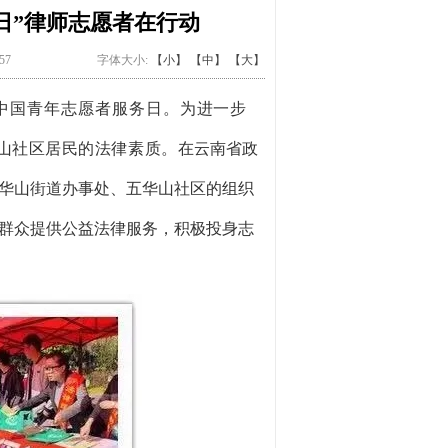
动日”律师志愿者在行动
657
字体大小:
【小】
【中】
【大】
个中国青年志愿者服务日。
为进一步
山
社区居民的法律素质。
在云南省
政
华山街道办事处、五华山社区
的组织
群众提供公益法律服务，积极投身志