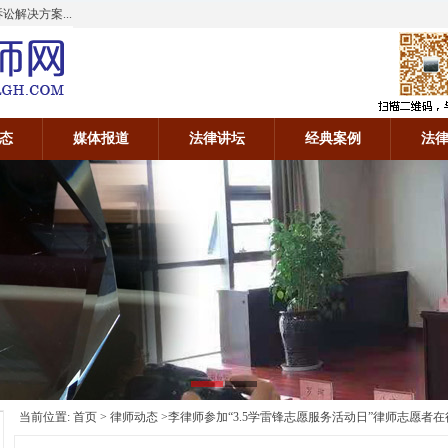
解决方案...
态
媒体报道
法律讲坛
经典案例
法
当前位置:
首页
>
律师动态
>李律师参加“3.5学雷锋志愿服务活动日”律师志愿者在