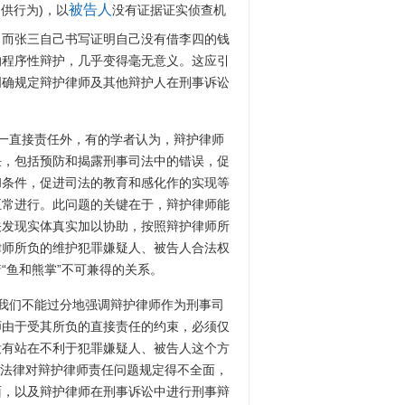
被告人
供行为)，以
没有证据证实侦查机
，而张三自己书写证明自己没有借李四的钱
的程序性辩护，几乎变得毫无意义。这应引
明确规定辩护律师及其他辩护人在刑事诉讼
一直接责任外，有的学者认为，辩护律师
任，包括预防和揭露刑事司法中的错误，促
和条件，促进司法的教育和感化作的实现等
正常进行。此问题的关键在于，辩护律师能
关发现实体真实加以协助，按照辩护律师所
律师所负的维护犯罪嫌疑人、被告人合法权
“鱼和熊掌”不可兼得的关系。
我们不能过分地强调辩护律师作为刑事司
师由于受其所负的直接责任的约束，必须仅
没有站在不利于犯罪嫌疑人、被告人这个方
行法律对辩护律师责任问题规定得不全面，
面，以及辩护律师在刑事诉讼中进行刑事辩