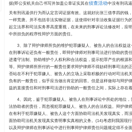
侦查活动
据(即公安机关自己书写并加盖公章证实其在
中没有刑讯逼
关有刑讯逼供行为而认定言词证据有效。这就好比张三借李四的钱
一样荒唐。并不包括非法实物证据，这使得针对非法收集证据行为
起立法界和司法实务界高度重视，在未来的刑事诉讼法修改时，应
中所担负的程序性辩护方面的责任。
3、除了辩护律师所负的维护犯罪嫌疑人、被告人的合法权益这
在刑事诉讼还负有一般责任，即辩护律师对刑事司法进行协助的责
进遵守法制、协助维护个人权利和合法权益，提示犯罪产生的根源
等。辩护律师所所付的一般责任要求辩护律师不得妨碍刑事司法的
否站在不利于犯罪嫌人、被告人的立场上采取积极的行动对司法机
负有的一般责任，似乎应当做出肯定的回答。但是这样做却与辩护
益的直接责任和对刑事司法进行协助的一般责任之间，实际上存在着
4、因此，鉴于犯罪嫌疑人、被告人在刑事诉讼中所处的地位，
法协助者的责任，而忽视犯罪嫌疑人、被告人的合法权益。辩护律
在有利于犯罪嫌疑人、被告人这个方面协助司法机关发现真实，而
面协助司法机关发现真实查明事实真相的义务。(14)考虑到我国现
以及辩护律师在刑事诉讼中进行刑事辩护律师责任问题规定得不全