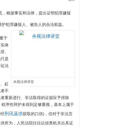
托，根据事实和法律，提出证明犯罪嫌疑
维护犯罪嫌疑人、被告人的合法权益。
重于
事实体
无罪、
均只是
诉讼法
央视法律讲堂
查、起
或者不
或者重新进行、非法取得的证据应予排除
中，程序性辩护未得到足够重视，基本上属于
刑讯逼供
如经
获取的口供)，但对于非法言
逼供所为，人民法院往往以侦查机关出具证