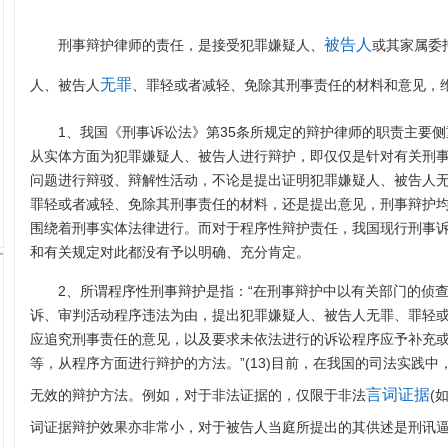
被告人
刑事辩护律师的责任，是接受犯罪嫌疑人、
或其家属委
无罪
人、被告人
、罪轻或者减轻、免除其刑事责任的材料和意见，
1、我国《刑事诉讼法》第35条所规定的辩护律师的职责主要侧
从实体方面为犯罪嫌疑人、被告人进行辩护，即仅仅是针对有关刑
问题进行辩驳、辩解性活动，不论是提出证明犯罪嫌疑人、被告人
罪轻或者减轻、免除其刑事责任的材料，还是提出意见，刑事辩护
围绕着刑事实体法律进行。而对于程序性辩护责任，我国现行刑事
和有关规定对此都没有予以明确、充分肯定。
2、所谓程序性刑事辩护是指：“在刑事辩护中以有关部门的侦
诉、审判活动程序违法为由，提出犯罪嫌疑人、被告人无罪、罪轻
应追究刑事责任的意见，以及要求未依法进行的诉讼程序应予补充
等，从程序方面进行辩护的方法。”(13)目前，在我国的司法实践
言词证据
无效的辩护方法。例如，对于非法证据的，仅限于非法
(
词证据辩护效果亦非常小，对于被告人当庭所提出的其供述是刑讯