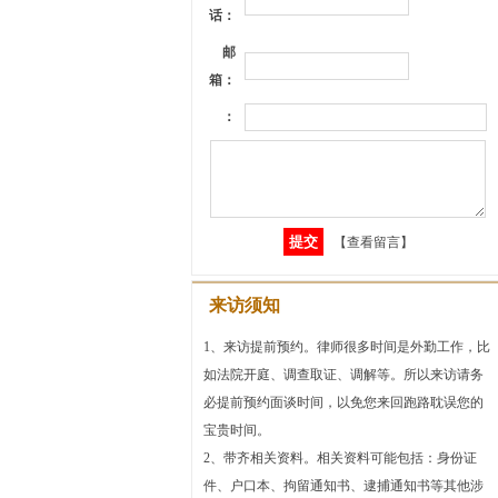
话：
邮
箱：
：
【查看留言】
来访须知
1、来访提前预约。律师很多时间是外勤工作，比
如法院开庭、调查取证、调解等。所以来访请务
必提前预约面谈时间，以免您来回跑路耽误您的
宝贵时间。
2、带齐相关资料。相关资料可能包括：身份证
件、户口本、拘留通知书、逮捕通知书等其他涉