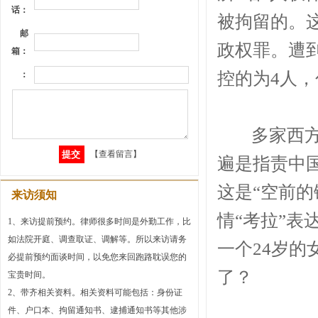
话：
被拘留的。
邮
政权罪。遭
箱：
控的为4人，
：
多家西方主
【查看留言】
遍是指责中
这是“空前
来访须知
情“考拉”表
1、来访提前预约。律师很多时间是外勤工作，比
如法院开庭、调查取证、调解等。所以来访请务
一个24岁的
必提前预约面谈时间，以免您来回跑路耽误您的
了？
宝贵时间。
2、带齐相关资料。相关资料可能包括：身份证
件、户口本、拘留通知书、逮捕通知书等其他涉